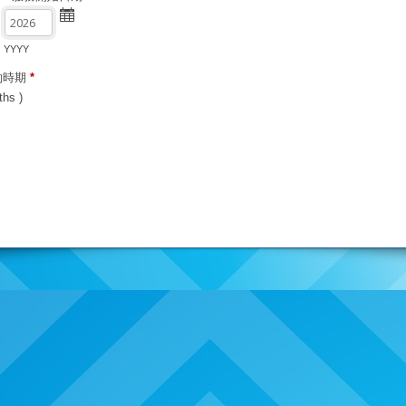
YYYY
 合約時期
*
hs )
price for 1 year commitment