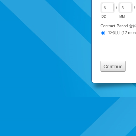
/
/
DD
MM
Contract Period
12個月 (12 mont
** 50% discounted 