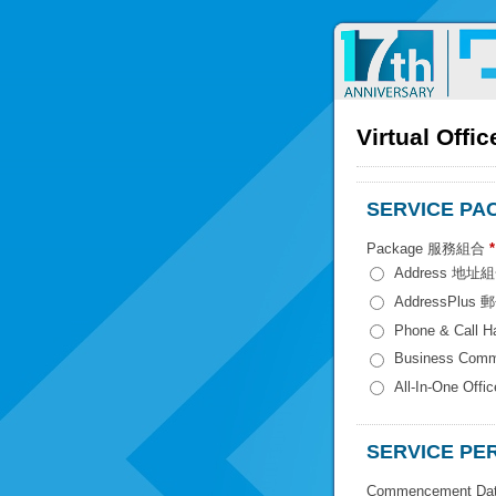
Virtual Of
SERVICE P
Package 服務組合
*
Address 地址
AddressPlus
Phone & Call
All-In-One O
SERVICE P
Commencement 